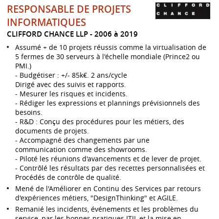
RESPONSABLE DE PROJETS
INFORMATIQUES
CLIFFORD CHANCE LLP
2006 à 2019
Assumé + de 10 projets réussis comme la virtualisation de
5 fermes de 30 serveurs à l'échelle mondiale (Prince2 ou
PMI.)
- Budgétiser : +/- 85k€. 2 ans/cycle
Dirigé avec des suivis et rapports.
- Mesurer les risques et incidents.
- Rédiger les expressions et plannings prévisionnels des
besoins.
- R&D : Conçu des procédures pour les métiers, des
documents de projets.
- Accompagné des changements par une
communication comme des showrooms.
- Piloté les réunions d'avancements et de lever de projet.
- Contrôlé les résultats par des recettes personnalisées et
Procédés de contrôle de qualité.
Mené de l'Améliorer en Continu des Services par retours
d'expériences métiers, "DesignThinking" et AGILE.
Remanié les incidents, événements et les problèmes du
service, par les bonnes pratiques ITIL et la mise en