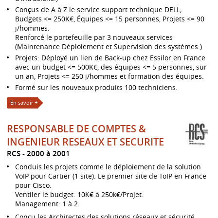
Conçus de A à Z le service support technique DELL;
Budgets <= 250K€, Équipes <= 15 personnes, Projets <= 90
j/hommes.
Renforcé le portefeuille par 3 nouveaux services
(Maintenance Déploiement et Supervision des systèmes.)
Projets: Déployé un lien de Back-up chez Essilor en France
avec un budget <= 500K€, des équipes <= 5 personnes, sur
un an, Projets <= 250 j/hommes et formation des équipes.
Formé sur les nouveaux produits 100 techniciens.
En savoir +
RESPONSABLE DE COMPTES &
INGENIEUR RESEAUX ET SECURITE
RCS
2000 à 2001
Conduis les projets comme le déploiement de la solution
VoIP pour Cartier (1 site). Le premier site de ToIP en France
pour Cisco.
Ventiler le budget: 10K€ à 250k€/Projet.
Management: 1 à 2.
Conçu les Architectes des solutions réseaux et sécurité